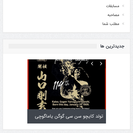
مسابقات
مصاحبه
مطلب شما
جدیدترین ها
تولد کایچو سن سی گوگن یاماگوچی
اطلاعیه آزمون دان ۴