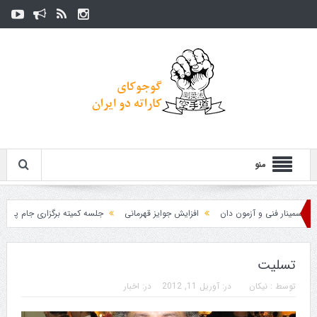
منو
مینار فنی و آزمون دان
افزایش جوایز قهرمانی
جلسه کمیته برگزاری جام پارس
تسلیت
توسط :
نیکان
در:
آوریل 11, 2012
در:
اخبار