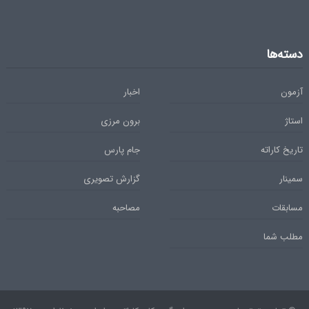
دسته‌ها
آزمون
اخبار
استاژ
برون مرزی
تاریخ کاراته
جام پارس
سمینار
گزارش تصویری
مسابقات
مصاحبه
مطلب شما