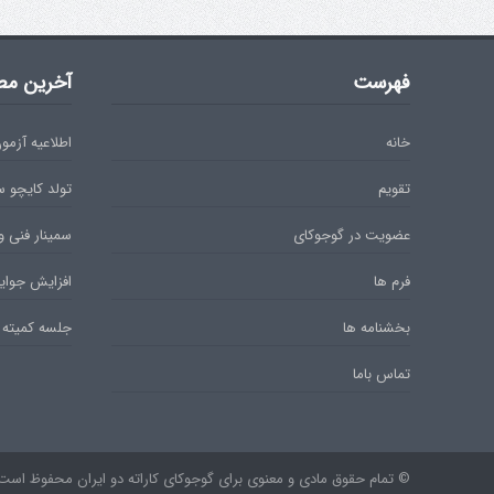
فهرست
آخرین مط
خانه
اطلاعیه آزمون دان 
تقویم
تولد کایچو 
عضویت در گوجوکای
سمینار فنی و
فرم ها
افزایش جوایز
بخشنامه ها
جلسه کمیته 
تماس باما
© تمام حقوق مادی و معنوی برای گوجوکای کاراته دو ایران محفوظ است. ۹۷