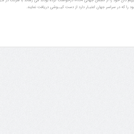
به اطلاع اعضای گرامی که دیپلم دان خود را از انجمن جهانی IKGA درخواست کرده بودند می رساند با شرکت 
ود را که در سراسر جهان اعتبـار دارد از دست کیــوشی دریافت نمایند.