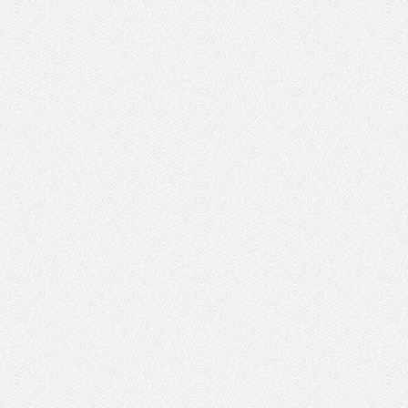
سمینار فنی و آزمون دان
تولد کایچو سن سی گوگن ی