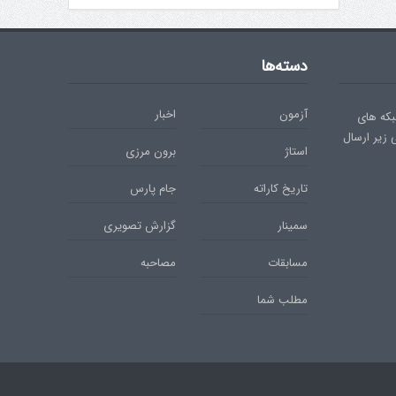
دسته‌ها
آزمون
اخبار
بکه های
ی زیر ارسال
استاژ
برون مرزی
تاریخ کاراته
جام پارس
سمینار
گزارش تصویری
مسابقات
مصاحبه
مطلب شما