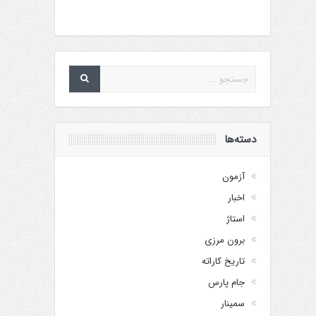
دسته‌ها
آزمون
اخبار
استاژ
برون مرزی
تاریخ کاراته
جام پارس
سمینار