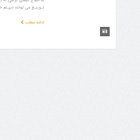
تـوزیـع می توانند دیپـلم خ
ادامه مطلب