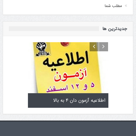
مطلب شما
جدیدترین ها
یاماگوچی
اطلاعیه آزمون دان ۴ به بالا
تمرینات استا