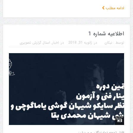
ادامه مطلب
اطلاعیه شماره 1
توسط :
نیکان
در:
ژانویه 31, 2018
در:
اخبار
,
استاژ
,
گزارش تصویری
قابل توجه نمایندگان و مربیان: