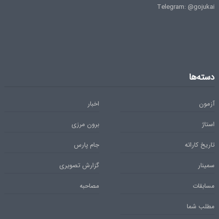
Telegram: @gojukai
دسته‌ها
آزمون
اخبار
استاژ
برون مرزی
تاریخ کاراته
جام پارس
سمینار
گزارش تصویری
مسابقات
مصاحبه
مطلب شما