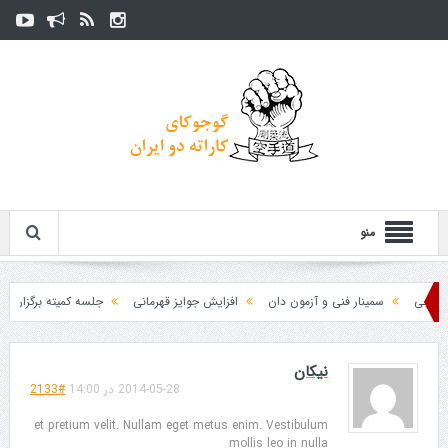
منو
چی
سمینار فنی و آزمون دان
افزایش جوایز قهرمانی
جلسه کمیته برگزاری جام 
نیکان
نیکان
2014-05-28 در 14:00
#2133
مدیرکل
et pretium velit. Nullam eget metus enim. Vestibulum
mollis leo in nulla