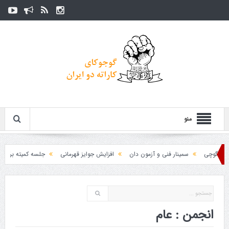
منو
گوچی
سمینار فنی و آزمون دان
افزایش جوایز قهرمانی
جلسه کمیته برگزاری جا
انجمن : عام