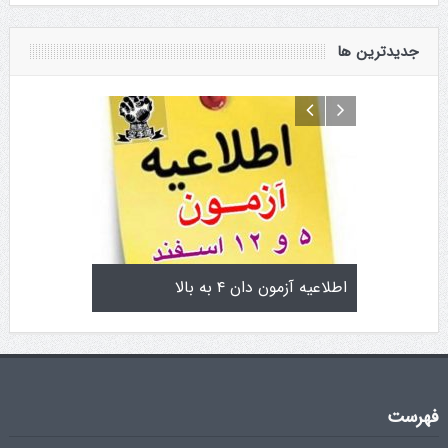
جدیدترین ها
یاماگوچی
اطلاعیه آزمون دان ۴ به بالا
تمرینات استا
فهرست