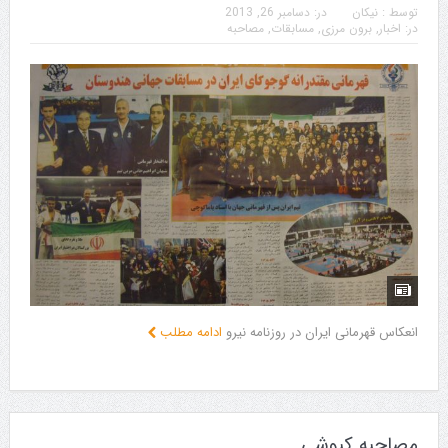
توسط :
نیکان
در:
دسامبر 26, 2013
در:
اخبار
,
برون مرزی
,
مسابقات
,
مصاحبه
انعکاس قهرمانی ایران در روزنامه نیرو
ادامه مطلب
مصاحبه کیوشی