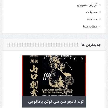
گزارش تصویری
مسابقات
مصاحبه
مطلب شما
جدیدترین ها
تولد کایچو سن سی گوگن یاماگوچی
اطلاعیه آزمون دان ۴