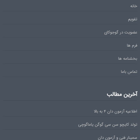
خانه
تقویم
عضویت در گوجوکای
فرم ها
بخشنامه ها
تماس باما
آخرین مطالب
اطلاعیه آزمون دان ۴ به بالا
تولد کایچو سن سی گوگن یاماگوچی
سمینار فنی و آزمون دان