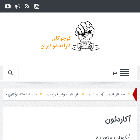
منو
سمینار فنی و آزمون دان
افزایش جوایز قهرمانی
جلسه کمیته برگزاری جام پارس
آکاردئون
أيكونات متعددة